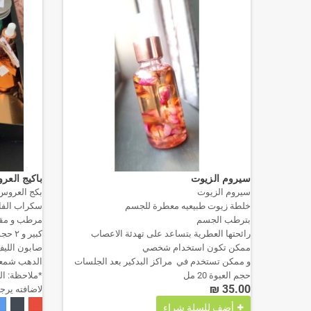
سيروم الزيوت
باكيج الع
مقشر الجسم بالقهوة والفانيلا منتج طبيعي ١٠٠٪
سيروم الزيوت
بكج العرو
قشير
خلطة زيوت طبيعيه معطرة للجسم
سكراب الفا
ها بفعل
بترطب الجسم
مرطب و مقش
رائحتها العطرية بتساعد على تهدئة الاعصاب
كبير 
ممكن تكون استخدام شخصي
صابون الليف
و ممكن تستخدم في مراكز البدكير بعد الجلسات
الدهب شمعه
حجم العبوة 20 مل
*ملاحظة: ال
35.00 ₪
لاضافته يرج
أضف للسلة
شراء