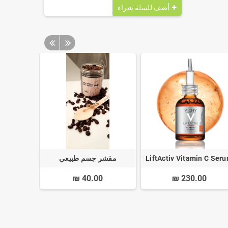
أضف للسلة
شراء
LiftActiv Vitamin C Ser
مقشر جسم طبيعي
باك
 ₪
40.00 ₪
230.00 ₪