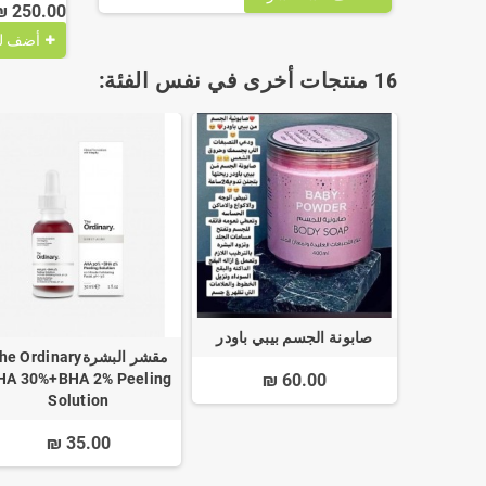
250.00 ₪
أضف ل
16 منتجات أخرى في نفس الفئة:
Impala E
صابونة الجسم بيبي باودر
مقشر البشرةe Ordinary
Preziose
60.00 ₪
HA 30%+BHA 2% Peeling
Solution
35.00 ₪