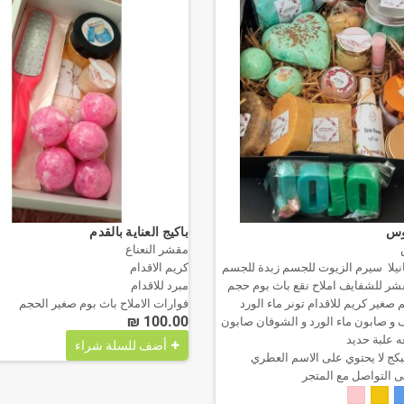
روس
باكيج العناية بالقدم
س
مقشر النعناع
نيلا سيرم الزيوت للجسم زبدة للجسم
كريم الاقدام
ر للشفايف املاح نقع باث بوم حجم
مبرد للاقدام
و ٢ حجم صغير كريم للاقدام تونر ماء الورد
فوارات الاملاح باث بوم صغير الحجم
100.00 ₪
 و صابون ماء الورد و الشوفان صابون
 علبة حديد
أضف للسلة
شراء
بكج لا يحتوي على الاسم العطري
ى التواصل مع المتجر