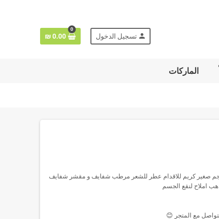
0
person
تسجيل الدخول
0.00 ₪
الماركات
ة للجسم باث بوم حجم كبير ٢ باث بوم حجم صغير كريم للاقدام عطر للشعر مرطب شفايف و مقشر شفايف
هب املاح لنقع الجسم
تواصل مع المتجر 😊