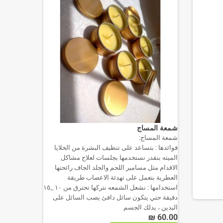
شمعة المساج
تعليقة سيا
شمعة المساج:
تعليقة سيا
فوائدها : بتساعد على تنظيف البشرة من الخلايا
باللون الأ
40.00 ₪
الميته بنقدر نستخدمها بجلسات لعلاج مشاكل
الاقدام متل مسامير اللحم والجلد الجاف رائحتها
أضف ل
العطرية بتعمل على تهدئة الاعصاب طريقة
استخدامها : نشعل الشمعه نتركها تحترق من ١٠ _١٥
دقيقة حتي يتكون سائل دافئ يصب السائل على
اليدين ، يدلك الجسم
60.00 ₪