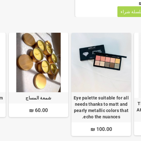
لسلة
شراء
Eye palette suitable for all
شمعة المساج
um
Th
needs thanks to matt and
60.00 ₪
A
pearly metallic colors that
echo the nuances.
100.00 ₪