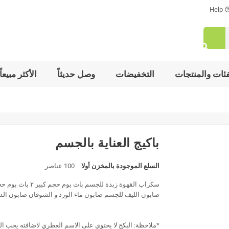
Help
help_out
search
فئات والمنتجات
التخفيضات
وصل حديثاً
الأكثر مبيعاً
باكيج العناية بالجسم
السلع الموجودة بالمخزن أولا
100 عناصر
سكراب القهوة زبد
صابون الليف للجسم صابون ماء الورد و الشوفان صابون الد
*ملاحظة: البكج لا يحتوي على الاسم العطري لاضافته يجب ال