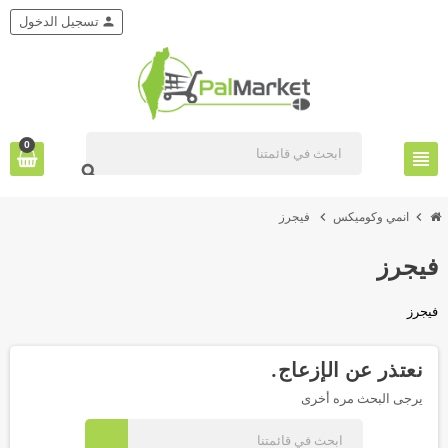
person
تسجيل الدخول
0
view_headline
search
chevron_right
chevron_right
انمي وكوميكس
فيجرز
فيجرز
فيجرز
نعتذر عن الإزعاج.
يرجى البحث مره أخرى